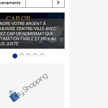
vènements
NDRE VOTRE ARGENT À
ULOUSE CENTRE-VILLE AVEC
EZ CAP OR NUMISMATIQUE :
TIMATION FIABLE ET PRIX AU
LOEWE CHEZ CHATE
US JUSTE
OPTICIEN TOULOUSE