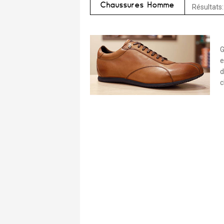
Chaussures Homme
Résultats:
G
e
d
c