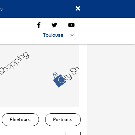
s.
Alentours
Portraits